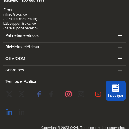
Telefone: 1-800-660-3498
E-mail:
nihao@okai.co
(para fins comerciais)
b2bsupport@okai.co
(para suporte técnico)
Patinetes elétricos
Bicicletas elétricas
ES400A
OEM/ODM
EB100B
ES410
Sobre nós
SV3
EB300
ES600P
Termos e Política
Introdução
BV5
EB100B V3
ES700
Termos de serviço
Laboratório
DK1
Investigar
política de Privacidade
Blogues
SS4
Política de Reembolso
Endereço de contato
Ver tudo
Copyright © 2023 OKAI. Todos os direitos reservados.