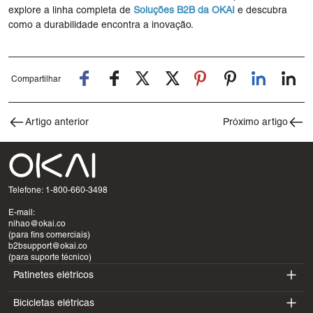
explore a linha completa de
Soluções B2B da OKAI
e descubra
como a durabilidade encontra a inovação.
Compartilhar
Artigo anterior
Próximo artigo
Telefone: 1-800-660-3498
E-mail:
nihao@okai.co
(para fins comerciais)
b2bsupport@okai.co
(para suporte técnico)
Patinetes elétricos
Bicicletas elétricas
ES400A