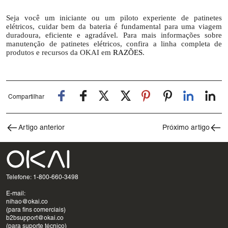
Seja você um iniciante ou um piloto experiente de patinetes
elétricos, cuidar bem da bateria é fundamental para uma viagem
duradoura, eficiente e agradável. Para mais informações sobre
manutenção de patinetes elétricos, confira a linha completa de
produtos e recursos da OKAI em
RAZÕES
.
Compartilhar
Artigo anterior
Próximo artigo
Telefone: 1-800-660-3498
E-mail:
nihao@okai.co
(para fins comerciais)
b2bsupport@okai.co
(para suporte técnico)