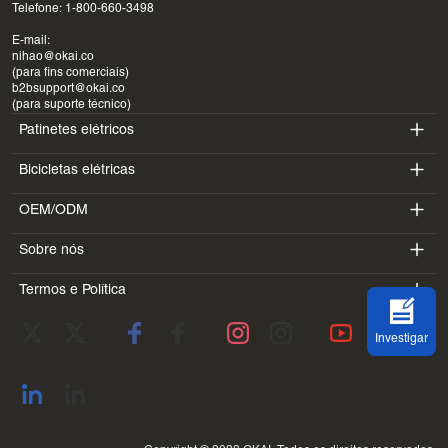
Telefone: 1-800-660-3498
E-mail:
nihao@okai.co
(para fins comerciais)
b2bsupport@okai.co
(para suporte técnico)
Patinetes elétricos
Bicicletas elétricas
ES400A
OEM/ODM
EB100B
ES410
Sobre nós
SV3
EB300
ES600P
Termos e Política
Introdução
BV5
EB100B V3
ES700
Termos de serviço
Laboratório
DK1
Investigar
política de Privacidade
Blogues
SS4
Política de Reembolso
Endereço de contato
Ver tudo