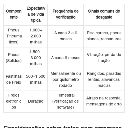
Expectativ
Compon
Frequência de
Sinais comuns de
a de vida
ente
verificação
desgaste
típica
Pneus
1.000–
A cada 3 a 6
Piso careca, pneus
(Pneumá
2.000
meses
planos, rachaduras
ticos)
milhas
1.500–
Pneus
Vibração, perda de
3.000
A cada 6 meses
(Sólidos)
tração
milhas
Mensalmente ou
Rangidos, paradas
Pastilhas
500–1.500
por quilômetro
lentas, alavancas
de Freio
milhas
rodado
macias
Freios
Trimestral
Atraso na resposta,
eletrônic
Duração
(verificação de
mensagens de erro
os
software)