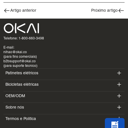
Artigo anterior
Próximo artigo
Telefone: 1-800-660-3498
E-mail:
nihao@okai.co
(para fins comerciais)
b2bsupport@okai.co
(para suporte técnico)
Patinetes elétricos
Bicicletas elétricas
ES400A
OEM/ODM
EB100B
ES410
Sobre nós
SV3
EB300
ES600P
Termos e Política
Introdução
BV5
EB100B V3
ES700