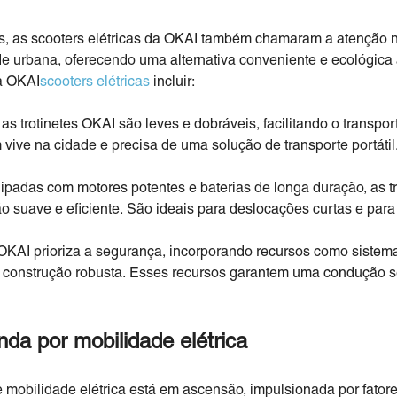
cas, as scooters elétricas da OKAI também chamaram a atenção n
e urbana, oferecendo uma alternativa conveniente e ecológica a
da OKAI
scooters elétricas
incluir:
 as trotinetes OKAI são leves e dobráveis, facilitando o transp
 vive na cidade e precisa de uma solução de transporte portátil
padas com motores potentes e baterias de longa duração, as t
uave e eficiente. São ideais para deslocações curtas e para c
KAI prioriza a segurança, incorporando recursos como sistemas
 construção robusta. Esses recursos garantem uma condução se
da por mobilidade elétrica
 mobilidade elétrica está em ascensão, impulsionada por fato