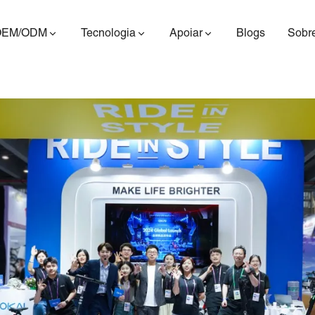
OEM/ODM
Tecnologia
Apoiar
Blogs
Sobr
ES400AV2
ES410
ES6