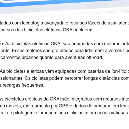
jetadas com tecnologia avançada e recursos fáceis de usar, a
recursos das bicicletas elétricas OKAI incluem:
: As bicicletas elétricas OKAI são equipadas com motores po
nte. Esses motores são projetados para lidar com diversos tip
camentos urbanos quanto para aventuras off-road.
As bicicletas elétricas vêm equipadas com baterias de íon-lítio
sionantes. Os ciclistas podem percorrer longas distâncias co
 recargas frequentes.
As bicicletas elétricas da OKAI são integradas com recursos int
vos móveis, rastreamento por GPS e dados de percurso em temp
al de pilotagem e fornecem aos ciclistas informações valiosas.