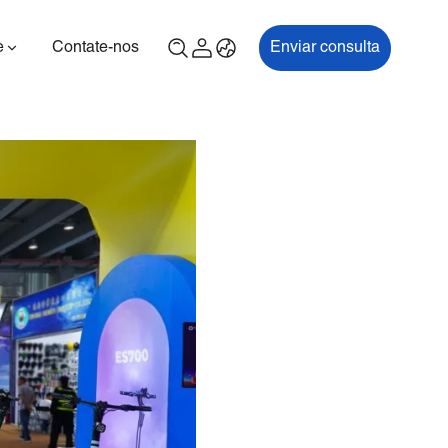
e
Contate-nos
Enviar consulta
00P
ES700