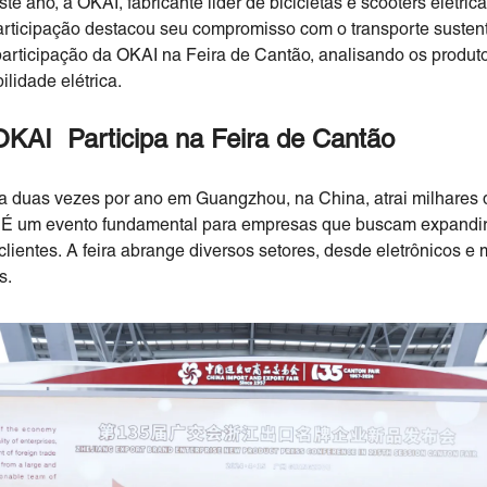
e ano, a OKAI, fabricante líder de bicicletas e scooters elétric
 participação destacou seu compromisso com o transporte susten
 participação da OKAI na Feira de Cantão, analisando os produt
lidade elétrica.
OKAI Participa na Feira de Cantão
da duas vezes por ano em Guangzhou, na China, atrai milhares 
. É um evento fundamental para empresas que buscam expandir
clientes. A feira abrange diversos setores, desde eletrônicos e
s.