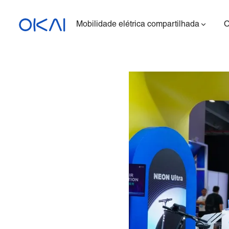
Mobilidade elétrica compartilhada
Patinetes elétricos
Bicicletas elétricas
Patinete elétrico com
assento
ES400A
Estação para carregar