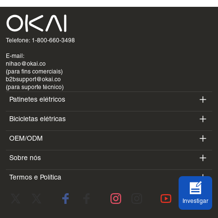
Telefone: 1-800-660-3498
E-mail:
nihao@okai.co
(para fins comerciais)
b2bsupport@okai.co
(para suporte técnico)
Patinetes elétricos
Bicicletas elétricas
ES400A
OEM/ODM
EB100B
ES410
Sobre nós
SV3
EB300
ES600P
Termos e Política
Introdução
BV5
EB100B V3
ES700
Termos de serviço
Laboratório
DK1
Investigar