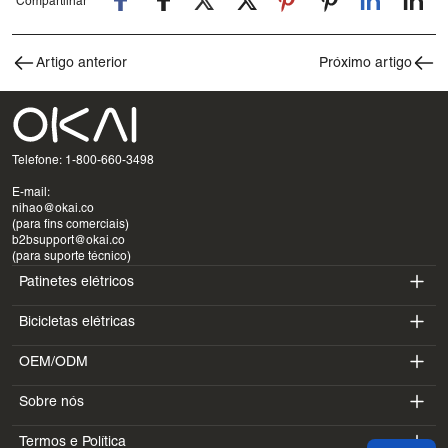
Compartilhar
Artigo anterior
Próximo artigo
Telefone: 1-800-660-3498
E-mail:
nihao@okai.co
(para fins comerciais)
b2bsupport@okai.co
(para suporte técnico)
Patinetes elétricos
Bicicletas elétricas
ES400A
OEM/ODM
EB100B
ES410
Sobre nós
SV3
EB300
ES600P
Termos e Política
Introdução
BV5