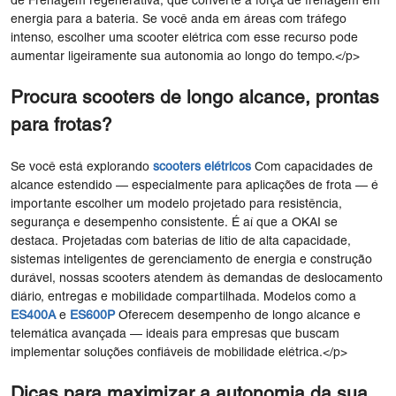
de Frenagem regenerativa, que converte a força de frenagem em
energia para a bateria. Se você anda em áreas com tráfego
intenso, escolher uma scooter elétrica com esse recurso pode
aumentar ligeiramente sua autonomia ao longo do tempo.</p>
Procura scooters de longo alcance, prontas
para frotas?
Se você está explorando
scooters elétricos
Com capacidades de
alcance estendido — especialmente para aplicações de frota — é
importante escolher um modelo projetado para resistência,
segurança e desempenho consistente. É aí que a OKAI se
destaca. Projetadas com baterias de lítio de alta capacidade,
sistemas inteligentes de gerenciamento de energia e construção
durável, nossas scooters atendem às demandas de deslocamento
diário, entregas e mobilidade compartilhada. Modelos como a
ES400
A
e
ES
6
00
P
Oferecem desempenho de longo alcance e
telemática avançada — ideais para empresas que buscam
implementar soluções confiáveis ​​de mobilidade elétrica.</p>
Dicas para maximizar a autonomia da sua