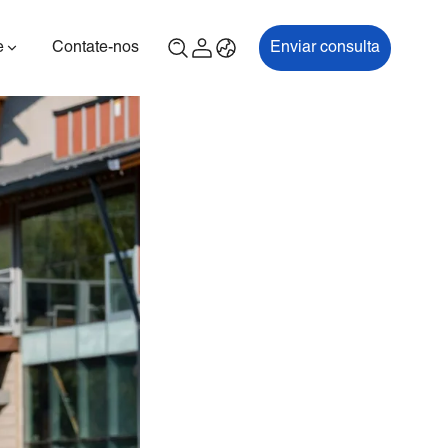
e
Contate-nos
Enviar consulta
00P
ES700