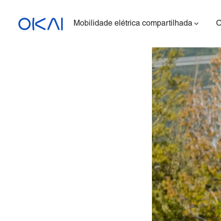
Mobilidade elétrica compartilhada
Patinetes elétricos
Bicicletas elétricas
Patinete elétrico com
assento
ES400A
Estação para carregar