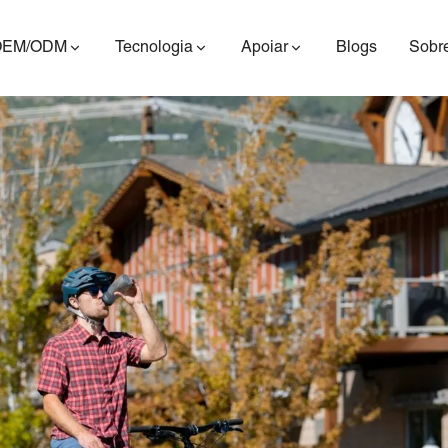
OEM/ODM
Tecnologia
Apoiar
Blogs
Sobr
ES400AV2
ES410
ES6