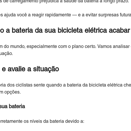
res de carregamento prejudica a saúde da bateria a longo prazo.
ajuda você a reagir rapidamente — e a evitar surpresas futur
 a bateria da sua bicicleta elétrica acabar
fim do mundo, especialmente com o plano certo. Vamos analisa
tuação.
e avalie a situação
ia dos ciclistas sente quando a bateria da bicicleta elétrica ch
em opções.
 sua bateria
orretamente os níveis da bateria devido a: