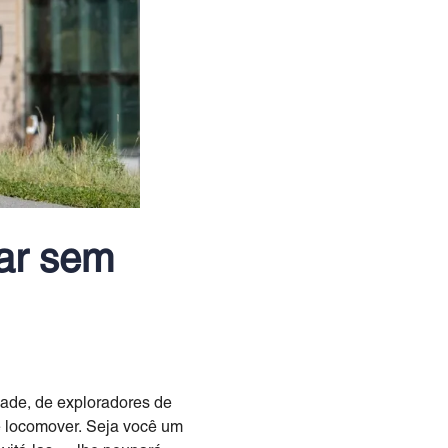
car sem
dade, de exploradores de
e locomover. Seja você um