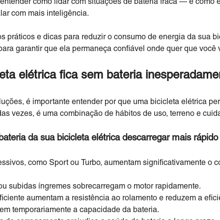
l, entender como lidar com situações de bateria fraca — e como 
lar com mais inteligência.
s práticos e dicas para reduzir o consumo de energia da sua bic
 para garantir que ela permaneça confiável onde quer que você 
eta elétrica fica sem bateria inesperadame
uções, é importante entender por que uma bicicleta elétrica p
das vezes, é uma combinação de hábitos de uso, terreno e cuid
teria da sua bicicleta elétrica descarregar mais rápido
sivos, como Sport ou Turbo, aumentam significativamente o 
ou subidas íngremes sobrecarregam o motor rapidamente.
ciente aumentam a resistência ao rolamento e reduzem a eficiê
zem temporariamente a capacidade da bateria.