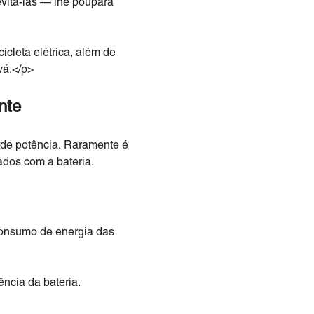
evitá-las — lhe poupará
icleta elétrica, além de
vá.</p>
nte
erde potência. Raramente é
ados com a bateria.
consumo de energia das
ncia da bateria.