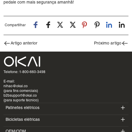
pedale com mais segurança amanhã!
Compartilhar
Artigo anterior
Próximo artigo
Telefone: 1-800-660-3498
E-mail:
nihao@okai.co
(para fins comerciais)
b2bsupport@okai.co
(para suporte técnico)
Patinetes elétricos
Bicicletas elétricas
ES400A
OEM/ODM
EB100B