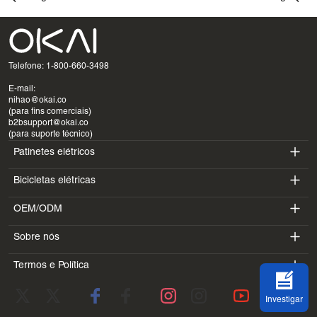
Telefone: 1-800-660-3498
E-mail:
nihao@okai.co
(para fins comerciais)
b2bsupport@okai.co
(para suporte técnico)
Patinetes elétricos
Bicicletas elétricas
ES400A
OEM/ODM
EB100B
ES410
Sobre nós
SV3
EB300
ES600P
Termos e Política
Introdução
BV5
EB100B V3
ES700
Termos de serviço
Laboratório
DK1
Investigar